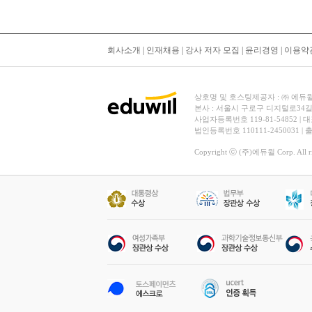
회사소개
|
인재채용
|
강사 저자 모집
|
윤리경영
|
이용약
상호명 및 호스팅제공자 : ㈜ 에듀윌 | 대
본사 : 서울시 구로구 디지털로34길
사업자등록번호 119-81-54852 | 
법인등록번호 110111-2450031 |
Copyright ⓒ (주)에듀윌 Corp. All rig