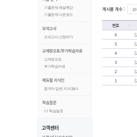
기출문제 해설특강
게시물 개수 :
기출문제 다운로드
번호
모의고사
6
모의고사 신청하기
5
교재정오표/부가학습자료
4
교재정오표
3
부가학습자료
2
에듀윌 지식인
1
합격자 답변 지식Q&A
학습질문
1:1 학습질문
고객센터