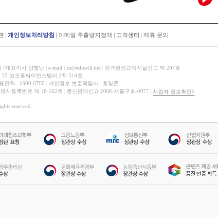
관
|
개인정보처리방침
|
이메일 추출방지정책
|
고객센터
|
제휴 문의
표이사 양형남 | e-mail : cs@eduwill.net | 원격평생교육시설신고 제 207호
 55 코오롱싸이언스밸리 2차 310호
대표전화 : 1600-6700 | 개인정보 보호책임자 : 황영준
 출판사등록번호 제 18-102호 | 통신판매신고 2008-서울구로-0077 |
사업자 정보확인
hts reserved.