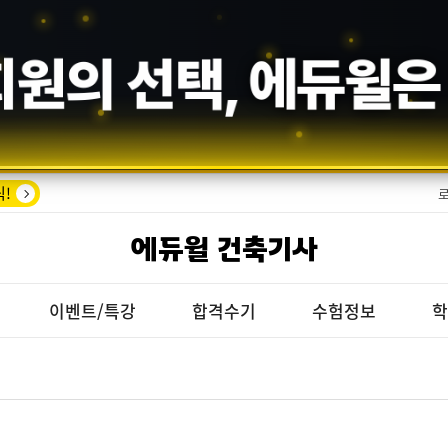
수기의 증명,
에듀윌
!
에듀윌 건축기사
이벤트/특강
합격수기
수험정보
학