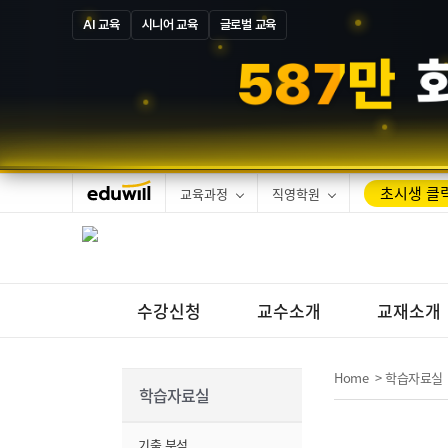
AI 교육
시니어 교육
글로벌 교육
1
2
만
합격
초시생 클릭
교육과정
직영학원
수강신청
교수소개
교재소개
Home
>
학습자료실
학습자료실
기출 분석