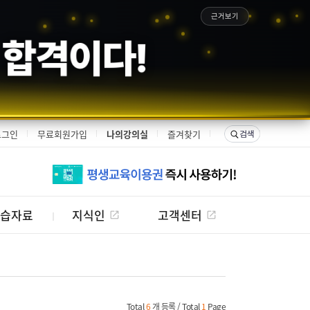
근거보기
은 합격이다!
로그인
무료회원가입
나의강의실
즐겨찾기
습자료
지식인
고객센터
Total
6
개 등록 / Total
1
Page