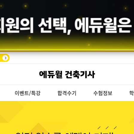
회원의 선택,
에듀윌
은
에듀윌 건축기사
이벤트/특강
합격수기
수험정보
학