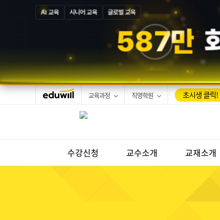
AI 교육
시니어 교육
글로벌 교육
5
8
7
만
초시생 클릭!
교육과정
직영학원
수강신청
교수소개
교재소개