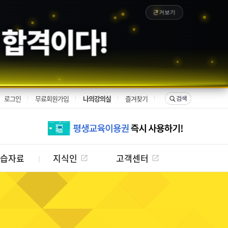
근거보기
 합격이다!
로그인
무료회원가입
나의강의실
즐겨찾기
습자료
지식인
고객센터